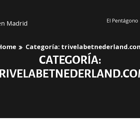
El Pentágono
 en Madrid
Home
Categoría:
trivelabetnederland.co
CATEGORÍA:
RIVELABETNEDERLAND.C