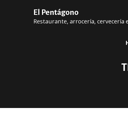
El Pentágono
Restaurante, arrocería, cervecería
T