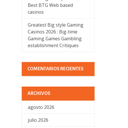
Best BTG Web based
casinos
Greatest Big style Gaming
Casinos 2026 : Big-time
Gaming Games Gambling
establishment Critiques
COMENTARIOS RECIENTES
ARCHIVOS
agosto 2026
julio 2026