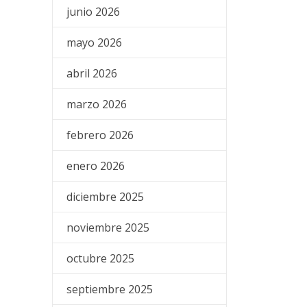
junio 2026
mayo 2026
abril 2026
marzo 2026
febrero 2026
enero 2026
diciembre 2025
noviembre 2025
octubre 2025
septiembre 2025