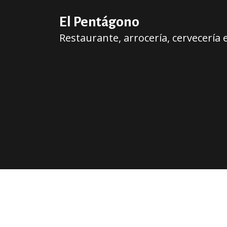
El Pentágono
Restaurante, arrocería, cervecería