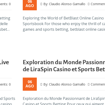
06
nts: 0
By: Claudio Alonso Gamallo
Comment
AGO
etting
Exploring the World of BetBlast Online Casino
delle
Sportsbook For those who enjoy the thrill of c
ssbet…
games and sports betting, betblast online cas
Live
Exploration du Monde Passion
de LiraSpin Casino et Sports Bet
06
nts: 0
By: Claudio Alonso Gamallo
Comment
AGO
nd Sports
Exploration du Monde Passionnant de LiraSpi
 casino
Casino et Sports Betting Pour ceux qui aiment