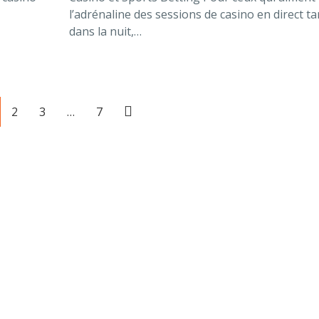
l’adrénaline des sessions de casino en direct ta
dans la nuit,…
2
3
…
7