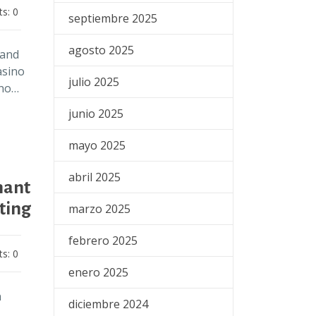
s: 0
septiembre 2025
agosto 2025
 and
asino
julio 2025
ino…
junio 2025
mayo 2025
abril 2025
nant
ting
marzo 2025
febrero 2025
s: 0
enero 2025
n
diciembre 2024