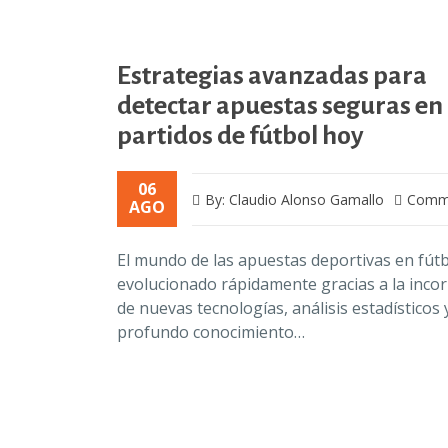
Estrategias avanzadas para
detectar apuestas seguras en
partidos de fútbol hoy
06
By: Claudio Alonso Gamallo
Comme
AGO
El mundo de las apuestas deportivas en fút
evolucionado rápidamente gracias a la inco
de nuevas tecnologías, análisis estadísticos 
profundo conocimiento…