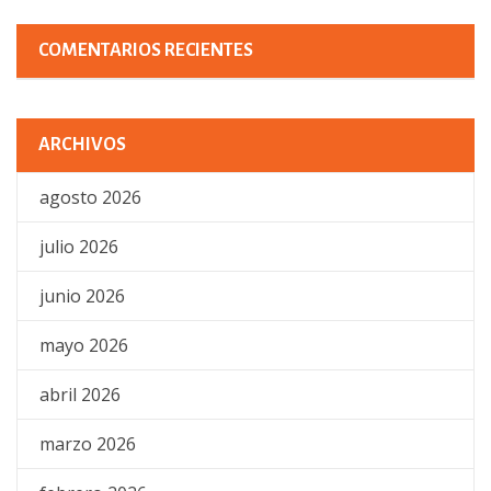
COMENTARIOS RECIENTES
ARCHIVOS
agosto 2026
julio 2026
junio 2026
mayo 2026
abril 2026
marzo 2026