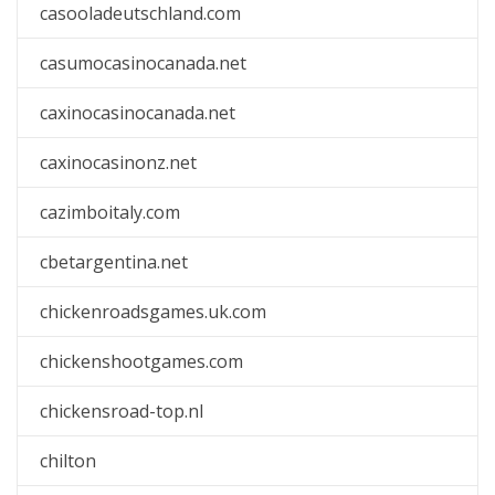
casooladeutschland.com
casumocasinocanada.net
caxinocasinocanada.net
caxinocasinonz.net
cazimboitaly.com
cbetargentina.net
chickenroadsgames.uk.com
chickenshootgames.com
chickensroad-top.nl
chilton