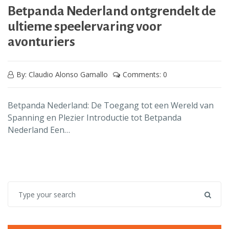
Betpanda Nederland ontgrendelt de
ultieme speelervaring voor
avonturiers
By: Claudio Alonso Gamallo
Comments: 0
Betpanda Nederland: De Toegang tot een Wereld van
Spanning en Plezier Introductie tot Betpanda
Nederland Een…