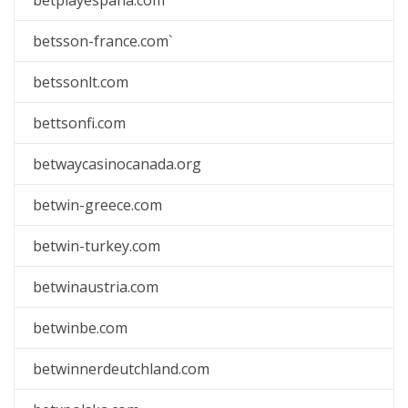
betplayespana.com
betsson-france.com`
betssonlt.com
bettsonfi.com
betwaycasinocanada.org
betwin-greece.com
betwin-turkey.com
betwinaustria.com
betwinbe.com
betwinnerdeutchland.com