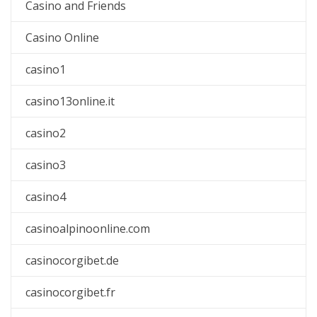
Casino and Friends
Casino Online
casino1
casino13online.it
casino2
casino3
casino4
casinoalpinoonline.com
casinocorgibet.de
casinocorgibet.fr