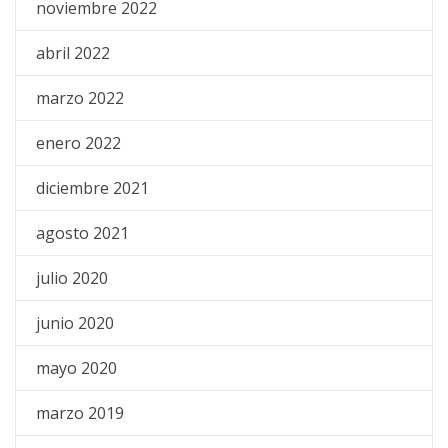
noviembre 2022
abril 2022
marzo 2022
enero 2022
diciembre 2021
agosto 2021
julio 2020
junio 2020
mayo 2020
marzo 2019