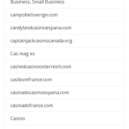
Business, Small Business
campobetsverige.com
candylandcasinoespana.com
captainjackcasinocanada.org
Cas mag es
cashedcasinoosterreich.com
casibomfrance.com
casinadocasinoespana.com
casinadofrance.com
Casino