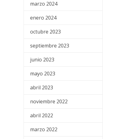
marzo 2024
enero 2024
octubre 2023
septiembre 2023
junio 2023
mayo 2023
abril 2023
noviembre 2022
abril 2022
marzo 2022