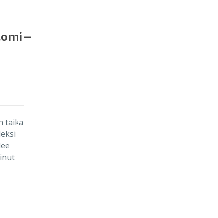
uomi –
n taika
eksi
lee
inut