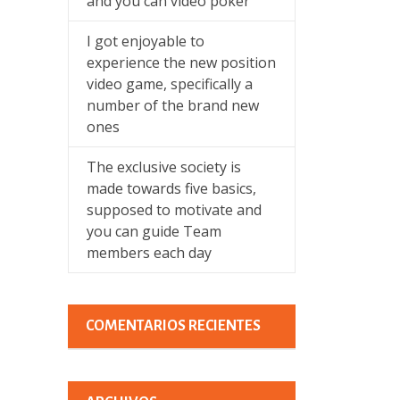
and you can video poker
I got enjoyable to
experience the new position
video game, specifically a
number of the brand new
ones
The exclusive society is
made towards five basics,
supposed to motivate and
you can guide Team
members each day
COMENTARIOS RECIENTES