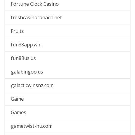
Fortune Clock Casino
freshcasinocanada.net
Fruits
fun88app.win
fun88us.us
galabingoo.us
galacticwinsnz.com
Game
Games
gametwist-hu.com