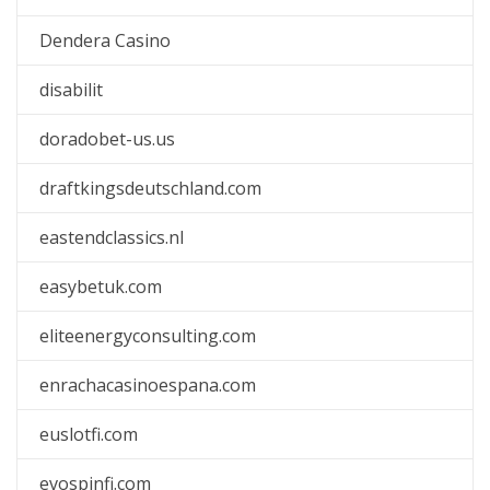
Dendera Casino
disabilit
doradobet-us.us
draftkingsdeutschland.com
eastendclassics.nl
easybetuk.com
eliteenergyconsulting.com
enrachacasinoespana.com
euslotfi.com
evospinfi.com