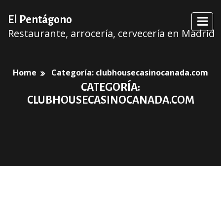
El Pentágono
Restaurante, arrocería, cervecería en Madrid
Home
Categoría:
clubhousecasinocanada.com
CATEGORÍA:
CLUBHOUSECASINOCANADA.COM