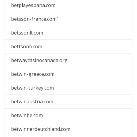
betplayespana.com
betsson-france.com`
betssonlt.com
bettsonfi.com
betwaycasinocanada.org
betwin-greece.com
betwin-turkey.com
betwinaustria.com
betwinbe.com
betwinnerdeutchland.com