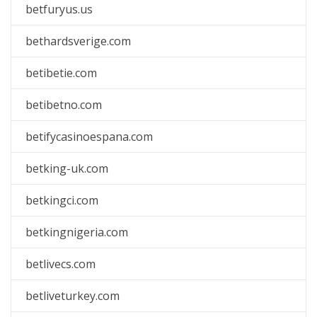
betfuryus.us
bethardsverige.com
betibetie.com
betibetno.com
betifycasinoespana.com
betking-uk.com
betkingci.com
betkingnigeria.com
betlivecs.com
betliveturkey.com