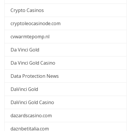
Crypto Casinos
cryptoleocasinode.com
cvwarmtepomp.nl
Da Vinci Gold
Da Vinci Gold Casino
Data Protection News
DaVinci Gold
DaVinci Gold Casino
dazardscasino.com
daznbetitalia.com