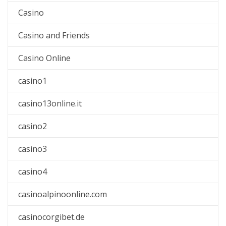
Casino
Casino and Friends
Casino Online
casino1
casino13online.it
casino2
casino3
casino4
casinoalpinoonline.com
casinocorgibet.de