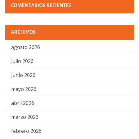
COMENTARIOS RECIENTES
ARCHIVOS
agosto 2026
julio 2026
junio 2026
mayo 2026
abril 2026
marzo 2026
febrero 2026