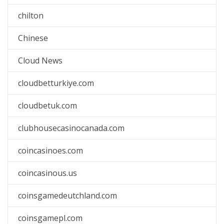
chilton
Chinese
Cloud News
cloudbetturkiye.com
cloudbetuk.com
clubhousecasinocanada.com
coincasinoes.com
coincasinous.us
coinsgamedeutchland.com
coinsgamepl.com