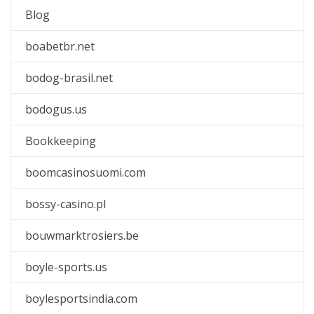
Blog
boabetbr.net
bodog-brasil.net
bodogus.us
Bookkeeping
boomcasinosuomi.com
bossy-casino.pl
bouwmarktrosiers.be
boyle-sports.us
boylesportsindia.com