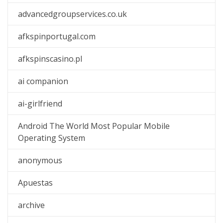
advancedgroupservices.co.uk
afkspinportugal.com
afkspinscasino.pl
ai companion
ai-girlfriend
Android The World Most Popular Mobile
Operating System
anonymous
Apuestas
archive