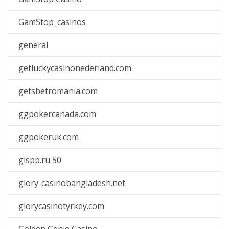
GamStop_casinos
general
getluckycasinonederland.com
getsbetromania.com
ggpokercanada.com
ggpokeruk.com
gispp.ru 50
glory-casinobangladesh.net
glorycasinotyrkey.com