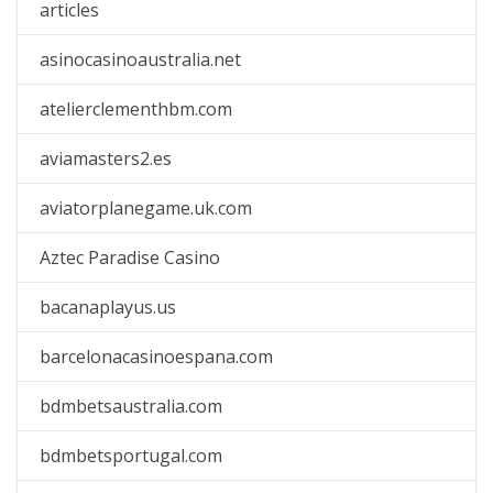
articles
asinocasinoaustralia.net
atelierclementhbm.com
aviamasters2.es
aviatorplanegame.uk.com
Aztec Paradise Casino
bacanaplayus.us
barcelonacasinoespana.com
bdmbetsaustralia.com
bdmbetsportugal.com