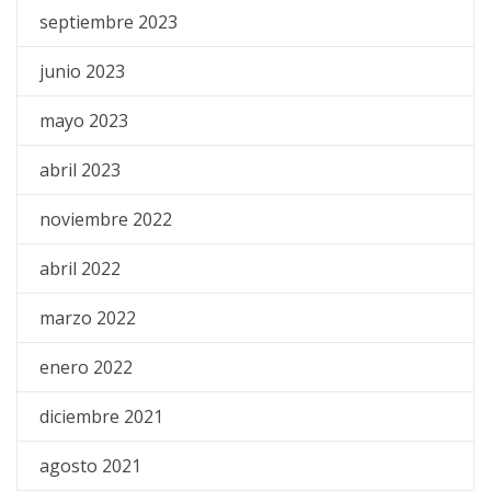
septiembre 2023
junio 2023
mayo 2023
abril 2023
noviembre 2022
abril 2022
marzo 2022
enero 2022
diciembre 2021
agosto 2021