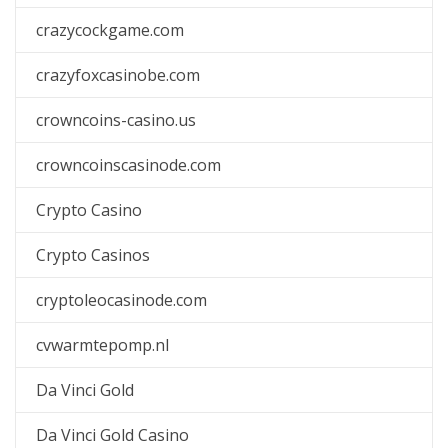
crazycockgame.com
crazyfoxcasinobe.com
crowncoins-casino.us
crowncoinscasinode.com
Crypto Casino
Crypto Casinos
cryptoleocasinode.com
cvwarmtepomp.nl
Da Vinci Gold
Da Vinci Gold Casino