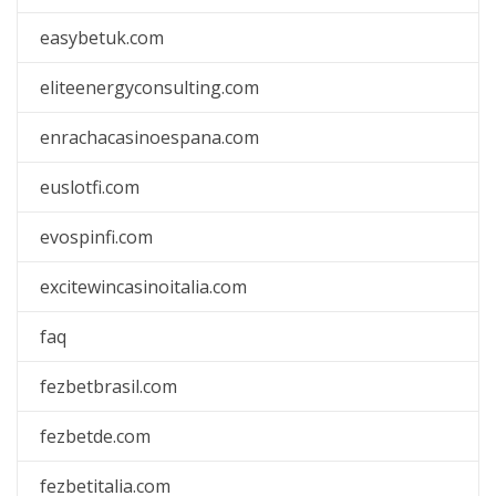
easybetuk.com
eliteenergyconsulting.com
enrachacasinoespana.com
euslotfi.com
evospinfi.com
excitewincasinoitalia.com
faq
fezbetbrasil.com
fezbetde.com
fezbetitalia.com