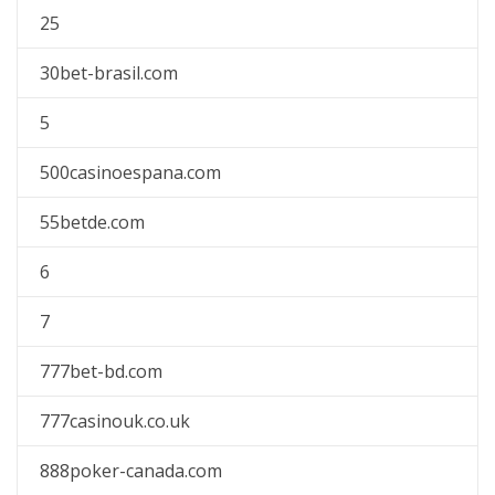
25
30bet-brasil.com
5
500casinoespana.com
55betde.com
6
7
777bet-bd.com
777casinouk.co.uk
888poker-canada.com