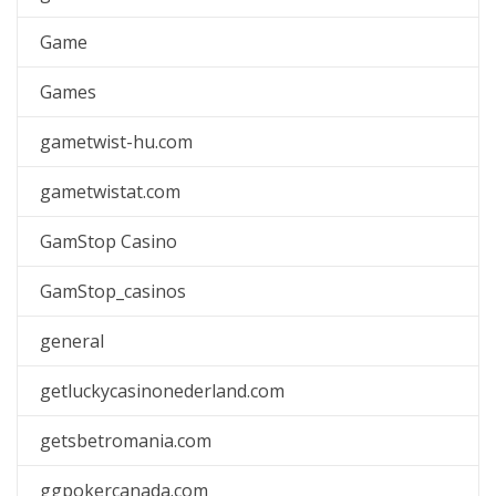
Game
Games
gametwist-hu.com
gametwistat.com
GamStop Casino
GamStop_casinos
general
getluckycasinonederland.com
getsbetromania.com
ggpokercanada.com