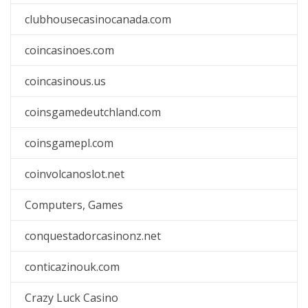
clubhousecasinocanada.com
coincasinoes.com
coincasinous.us
coinsgamedeutchland.com
coinsgamepl.com
coinvolcanoslot.net
Computers, Games
conquestadorcasinonz.net
conticazinouk.com
Crazy Luck Casino