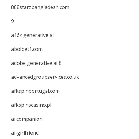
888starzbangladesh.com
9
a16z generative ai
abolbet1.com
adobe generative ai 8
advancedgroupservices.co.uk
afkspinportugal.com
afkspinscasino.pl
ai companion
ai-girlfriend