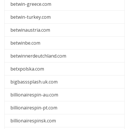
betwin-greece.com
betwin-turkey.com
betwinaustria.com
betwinbe.com
betwinnerdeutchland.com
betxpolska.com
bigbasssplash.uk.com
billionairespin-au.com
billionairespin-pt.com
billionairespinsk.com