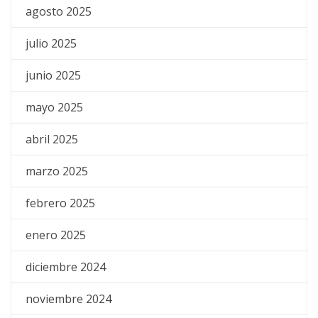
agosto 2025
julio 2025
junio 2025
mayo 2025
abril 2025
marzo 2025
febrero 2025
enero 2025
diciembre 2024
noviembre 2024