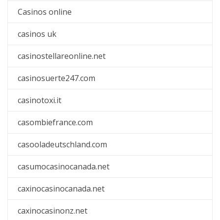
Casinos online
casinos uk
casinostellareonline.net
casinosuerte247.com
casinotoxi.it
casombiefrance.com
casooladeutschland.com
casumocasinocanada.net
caxinocasinocanada.net
caxinocasinonz.net