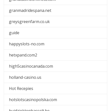
granmadridespana.net
greysgreenfarm.co.uk
guide
happyslots-no.com
hetxpand.com2
high5casinocanada.com
holland-casino.us
Hot Recepies
hotslotscasinopolska.com
huidziektenhasselt.be