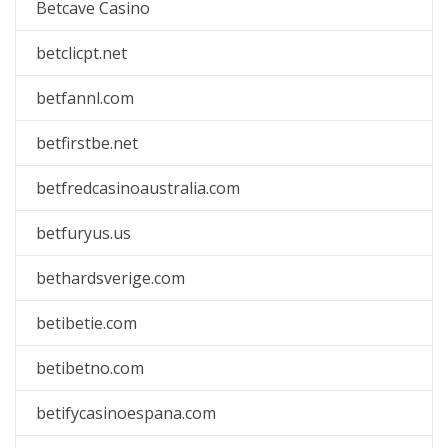
Betcave Casino
betclicpt.net
betfannl.com
betfirstbe.net
betfredcasinoaustralia.com
betfuryus.us
bethardsverige.com
betibetie.com
betibetno.com
betifycasinoespana.com