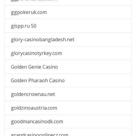
ggpokeruk.com
gispp.ru 50
glory-casinobangladesh.net
glorycasinotyrkey.com
Golden Genie Casino
Golden Pharaoh Casino
goldencrownau.net
goldzinoaustria.com
goodmancasinodk.com
grandcasinoonlinecz.com