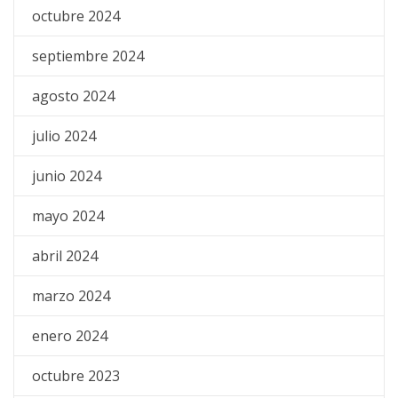
octubre 2024
septiembre 2024
agosto 2024
julio 2024
junio 2024
mayo 2024
abril 2024
marzo 2024
enero 2024
octubre 2023