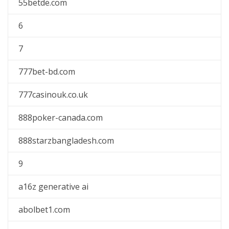
55betde.com
6
7
777bet-bd.com
777casinouk.co.uk
888poker-canada.com
888starzbangladesh.com
9
a16z generative ai
abolbet1.com