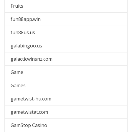
Fruits
fun88app.win
fun88us.us
galabingoo.us
galacticwinsnz.com
Game
Games
gametwist-hu.com
gametwistat.com
GamStop Casino