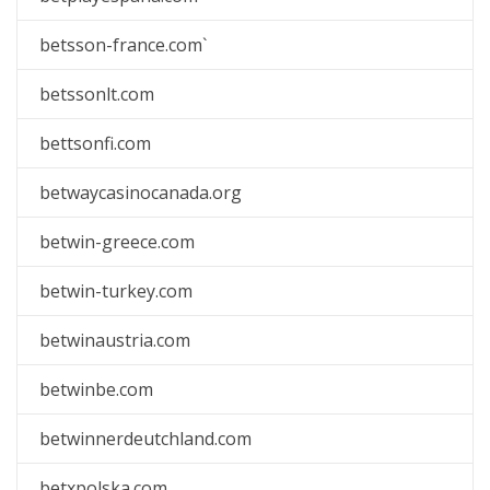
betsson-france.com`
betssonlt.com
bettsonfi.com
betwaycasinocanada.org
betwin-greece.com
betwin-turkey.com
betwinaustria.com
betwinbe.com
betwinnerdeutchland.com
betxpolska.com