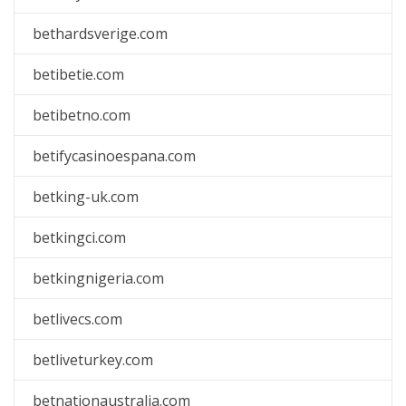
bethardsverige.com
betibetie.com
betibetno.com
betifycasinoespana.com
betking-uk.com
betkingci.com
betkingnigeria.com
betlivecs.com
betliveturkey.com
betnationaustralia.com