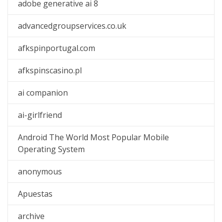
adobe generative ai 8
advancedgroupservices.co.uk
afkspinportugal.com
afkspinscasino.pl
ai companion
ai-girlfriend
Android The World Most Popular Mobile
Operating System
anonymous
Apuestas
archive