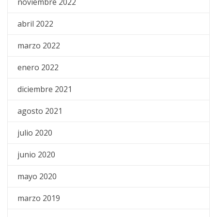
noviembre 2022
abril 2022
marzo 2022
enero 2022
diciembre 2021
agosto 2021
julio 2020
junio 2020
mayo 2020
marzo 2019