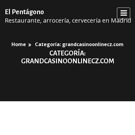
El Pentágono
Restaurante, arrocería, cervecería en Madrid
Home
Categoría:
grandcasinoonlinecz.com
CATEGORÍA:
GRANDCASINOONLINECZ.COM