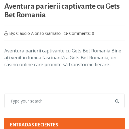
Aventura parierii captivante cu Gets
Bet Romania
By: Claudio Alonso Gamallo
Comments: 0
Aventura parierii captivante cu Gets Bet Romania Bine
ați venit în lumea fascinantă a Gets Bet Romania, un
casino online care promite să transforme fiecare…
ENTRADAS RECIENTES