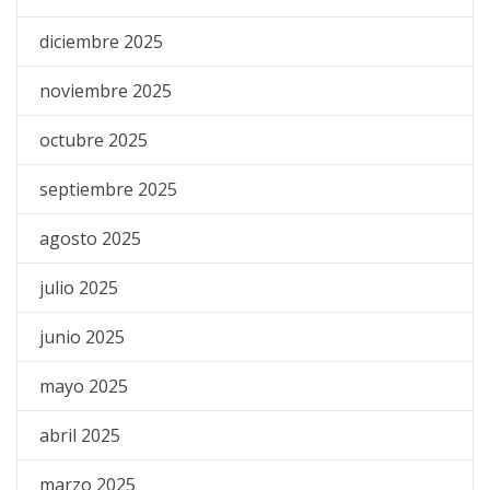
diciembre 2025
noviembre 2025
octubre 2025
septiembre 2025
agosto 2025
julio 2025
junio 2025
mayo 2025
abril 2025
marzo 2025