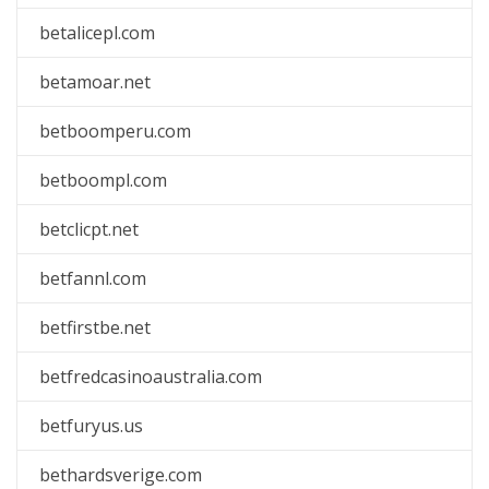
betalicepl.com
betamoar.net
betboomperu.com
betboompl.com
betclicpt.net
betfannl.com
betfirstbe.net
betfredcasinoaustralia.com
betfuryus.us
bethardsverige.com