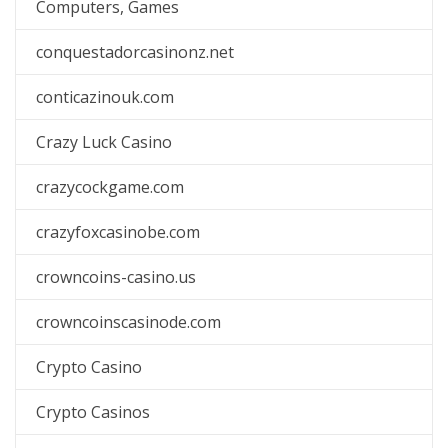
Computers, Games
conquestadorcasinonz.net
conticazinouk.com
Crazy Luck Casino
crazycockgame.com
crazyfoxcasinobe.com
crowncoins-casino.us
crowncoinscasinode.com
Crypto Casino
Crypto Casinos