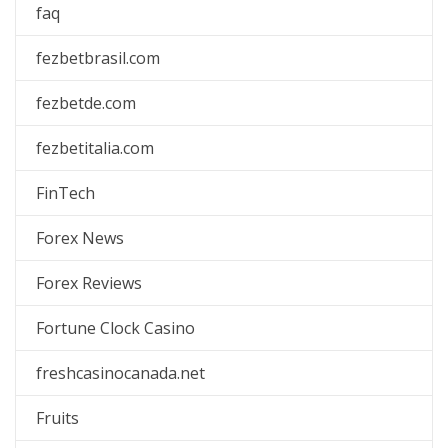
faq
fezbetbrasil.com
fezbetde.com
fezbetitalia.com
FinTech
Forex News
Forex Reviews
Fortune Clock Casino
freshcasinocanada.net
Fruits