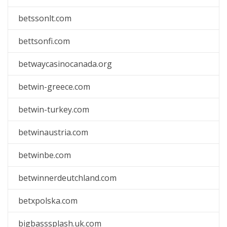
betssonlt.com
bettsonfi.com
betwaycasinocanada.org
betwin-greece.com
betwin-turkey.com
betwinaustria.com
betwinbe.com
betwinnerdeutchland.com
betxpolska.com
bigbasssplash.uk.com