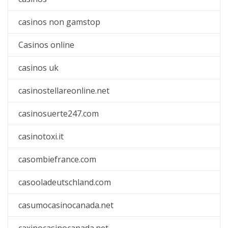
casinos non gamstop
Casinos online
casinos uk
casinostellareonline.net
casinosuerte247.com
casinotoxi.it
casombiefrance.com
casooladeutschland.com
casumocasinocanada.net