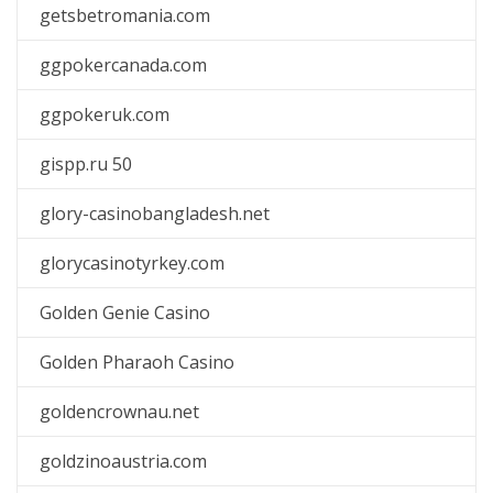
getsbetromania.com
ggpokercanada.com
ggpokeruk.com
gispp.ru 50
glory-casinobangladesh.net
glorycasinotyrkey.com
Golden Genie Casino
Golden Pharaoh Casino
goldencrownau.net
goldzinoaustria.com