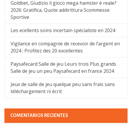
Goldbet, Giudizio il gioco mega hamster è reale?
2026: Gratifica, Quote addirittura Scommesse
Sportive
Les ecellents soins incertain spécialiste en 2024
Vigilance en compagnie de recevoir de l’argent en
2024 : Profitez des 20 excellentes
Paysafecard Salle de jeu Leurs trois Plus grands
Salle de jeu un peu Paysafecard en france 2024
Jeux de salle de jeu quelque peu sans frais sans
téléchargement ni écrit
COMENTARIOS RECIENTES