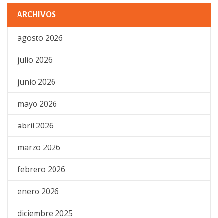
ARCHIVOS
agosto 2026
julio 2026
junio 2026
mayo 2026
abril 2026
marzo 2026
febrero 2026
enero 2026
diciembre 2025