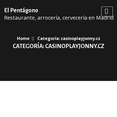
El Pentágono
Restaurante, arrocería, cervecería en Madrid
Home
Categoría:
casinoplayjonny.cz
CATEGORÍA:
CASINOPLAYJONNY.CZ