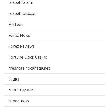
fezbetde.com
fezbetitalia.com
FinTech
Forex News
Forex Reviews
Fortune Clock Casino
freshcasinocanada.net
Fruits
fun88app.win
fun88us.us