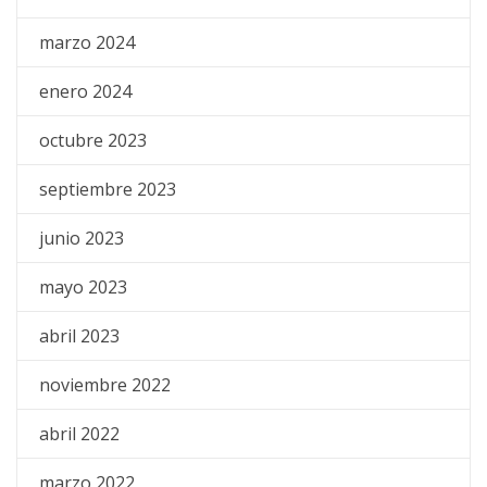
marzo 2024
enero 2024
octubre 2023
septiembre 2023
junio 2023
mayo 2023
abril 2023
noviembre 2022
abril 2022
marzo 2022