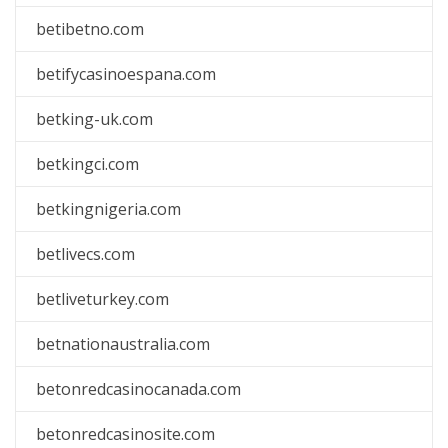
betibetno.com
betifycasinoespana.com
betking-uk.com
betkingci.com
betkingnigeria.com
betlivecs.com
betliveturkey.com
betnationaustralia.com
betonredcasinocanada.com
betonredcasinosite.com