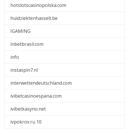
hotslotscasinopolska.com
huidziektenhasselt.be
IGAMING
inbetbrasil.com
info
instaspin7.nl
interwettendeutschland.com
ivibetcasinoespana.com
ivibetkasyno.net
ivpokrov.ru 10