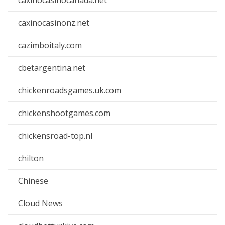
caxinocasinocanada.net
caxinocasinonz.net
cazimboitaly.com
cbetargentina.net
chickenroadsgames.uk.com
chickenshootgames.com
chickensroad-top.nl
chilton
Chinese
Cloud News