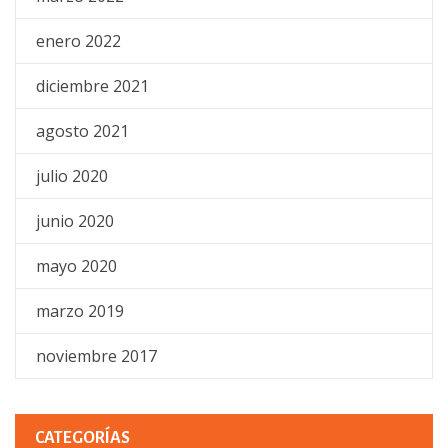
enero 2022
diciembre 2021
agosto 2021
julio 2020
junio 2020
mayo 2020
marzo 2019
noviembre 2017
CATEGORÍAS