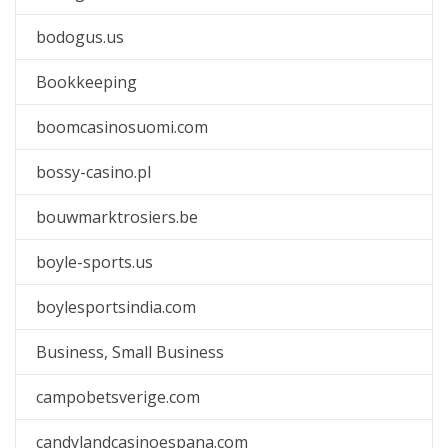
bodogus.us
Bookkeeping
boomcasinosuomi.com
bossy-casino.pl
bouwmarktrosiers.be
boyle-sports.us
boylesportsindia.com
Business, Small Business
campobetsverige.com
candylandcasinoespana.com