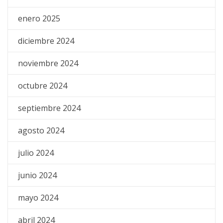
enero 2025
diciembre 2024
noviembre 2024
octubre 2024
septiembre 2024
agosto 2024
julio 2024
junio 2024
mayo 2024
abril 2024