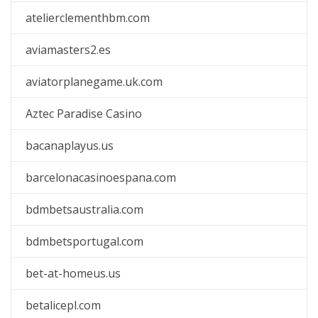
atelierclementhbm.com
aviamasters2.es
aviatorplanegame.uk.com
Aztec Paradise Casino
bacanaplayus.us
barcelonacasinoespana.com
bdmbetsaustralia.com
bdmbetsportugal.com
bet-at-homeus.us
betalicepl.com