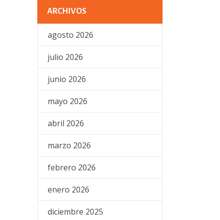
ARCHIVOS
agosto 2026
julio 2026
junio 2026
mayo 2026
abril 2026
marzo 2026
febrero 2026
enero 2026
diciembre 2025