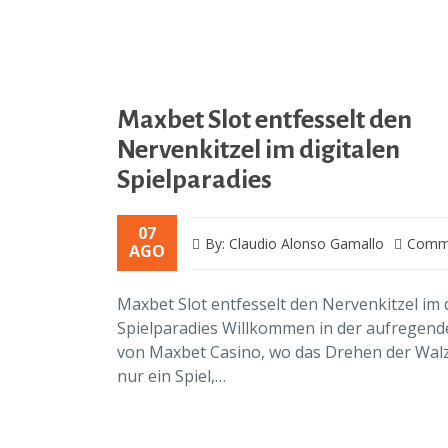
Maxbet Slot entfesselt den
Nervenkitzel im digitalen
Spielparadies
07
By: Claudio Alonso Gamallo
Comme
AGO
Maxbet Slot entfesselt den Nervenkitzel im 
Spielparadies Willkommen in der aufregend
von Maxbet Casino, wo das Drehen der Walz
nur ein Spiel,…