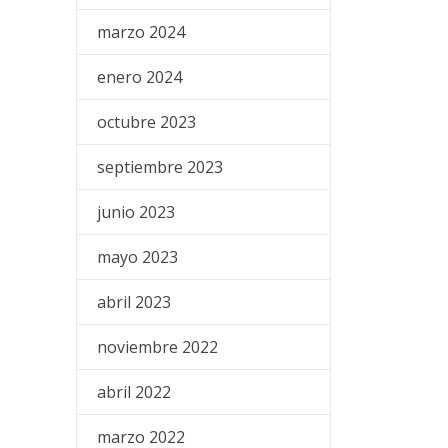
marzo 2024
enero 2024
octubre 2023
septiembre 2023
junio 2023
mayo 2023
abril 2023
noviembre 2022
abril 2022
marzo 2022