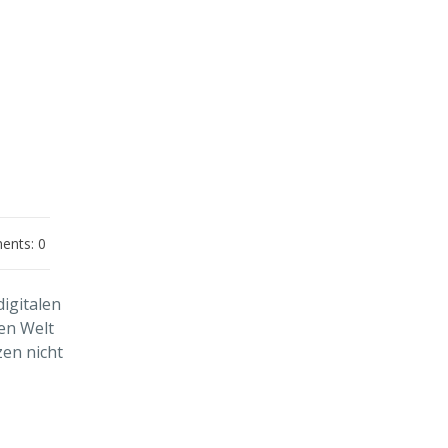
nts: 0
digitalen
en Welt
en nicht