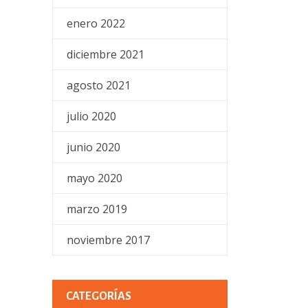
enero 2022
diciembre 2021
agosto 2021
julio 2020
junio 2020
mayo 2020
marzo 2019
noviembre 2017
CATEGORÍAS