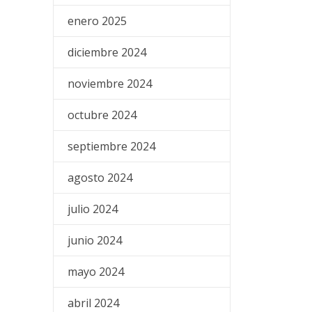
enero 2025
diciembre 2024
noviembre 2024
octubre 2024
septiembre 2024
agosto 2024
julio 2024
junio 2024
mayo 2024
abril 2024