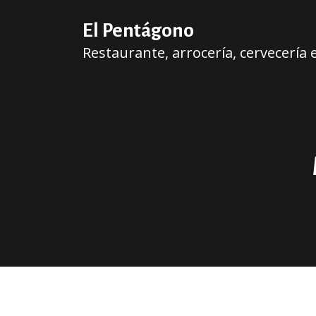
El Pentágono
Restaurante, arrocería, cervecería