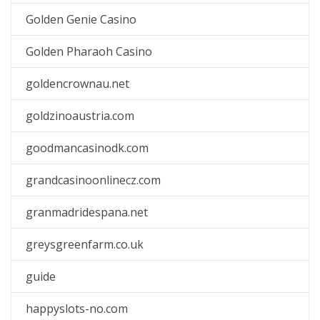
Golden Genie Casino
Golden Pharaoh Casino
goldencrownau.net
goldzinoaustria.com
goodmancasinodk.com
grandcasinoonlinecz.com
granmadridespana.net
greysgreenfarm.co.uk
guide
happyslots-no.com