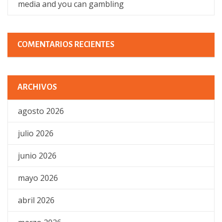
media and you can gambling
COMENTARIOS RECIENTES
ARCHIVOS
agosto 2026
julio 2026
junio 2026
mayo 2026
abril 2026