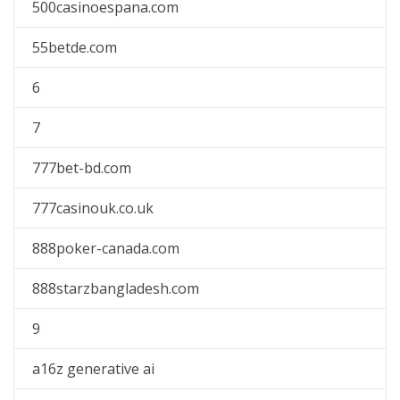
500casinoespana.com
55betde.com
6
7
777bet-bd.com
777casinouk.co.uk
888poker-canada.com
888starzbangladesh.com
9
a16z generative ai