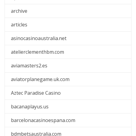
archive
articles
asinocasinoaustralia.net
atelierclementhbm.com
aviamasters2.es
aviatorplanegame.uk.com
Aztec Paradise Casino
bacanaplayus.us
barcelonacasinoespana.com
bdmbetsaustralia.com