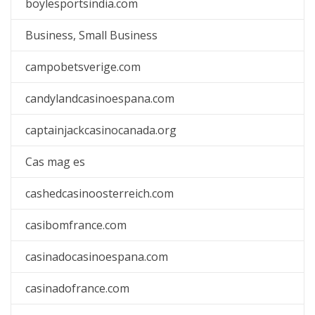
boylesportsindia.com
Business, Small Business
campobetsverige.com
candylandcasinoespana.com
captainjackcasinocanada.org
Cas mag es
cashedcasinoosterreich.com
casibomfrance.com
casinadocasinoespana.com
casinadofrance.com