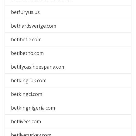
betfuryus.us
bethardsverige.com
betibetie.com
betibetno.com
betifycasinoespana.com
betking-uk.com
betkingci.com
betkingnigeria.com
betlivecs.com
betliveturkey.com