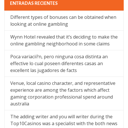
ENTRADAS RECIENTES
Different types of bonuses can be obtained when
looking at online gambling
Wynn Hotel revealed that it’s deciding to make the
online gambling neighborhood in some claims
Poca variacii?n, pero ninguna cosa distinta an
effective lo cual poseen diferentes casas an
excellent las jugadores de facts
Venue, local casino character, and representative
experience are among the factors which affect
gaming corporation professional spend around
australia
The adding writer and you will writer during the
Top10Casinos was a specialist with the both news