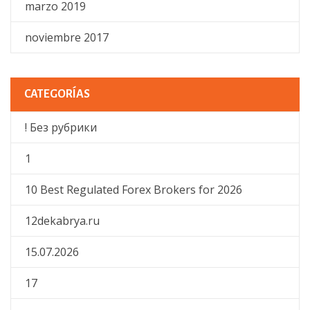
marzo 2019
noviembre 2017
CATEGORÍAS
! Без рубрики
1
10 Best Regulated Forex Brokers for 2026
12dekabrya.ru
15.07.2026
17