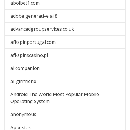
abolbet1.com
adobe generative ai 8
advancedgroupservices.co.uk
afkspinportugal.com
afkspinscasino.pl
ai companion
ai-girlfriend
Android The World Most Popular Mobile
Operating System
anonymous
Apuestas