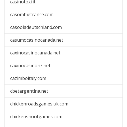
casinotoxi.it
casombiefrance.com
casooladeutschland.com
casumocasinocanada.net
caxinocasinocanada.net
caxinocasinonz.net
cazimboitaly.com
cbetargentina.net
chickenroadsgames.uk.com
chickenshootgames.com