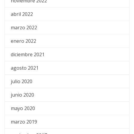
noviembre 2022
abril 2022
marzo 2022
enero 2022
diciembre 2021
agosto 2021
julio 2020
junio 2020
mayo 2020
marzo 2019