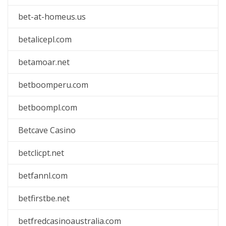
bet-at-homeus.us
betalicepl.com
betamoar.net
betboomperu.com
betboompl.com
Betcave Casino
betclicpt.net
betfannl.com
betfirstbe.net
betfredcasinoaustralia.com