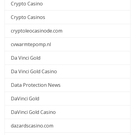
Crypto Casino
Crypto Casinos
cryptoleocasinode.com
cvwarmtepomp.nl
Da Vinci Gold
Da Vinci Gold Casino
Data Protection News
DaVinci Gold
DaVinci Gold Casino
dazardscasino.com