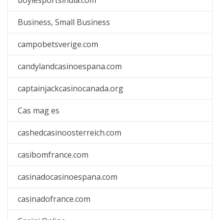
boylesportsindia.com
Business, Small Business
campobetsverige.com
candylandcasinoespana.com
captainjackcasinocanada.org
Cas mag es
cashedcasinoosterreich.com
casibomfrance.com
casinadocasinoespana.com
casinadofrance.com