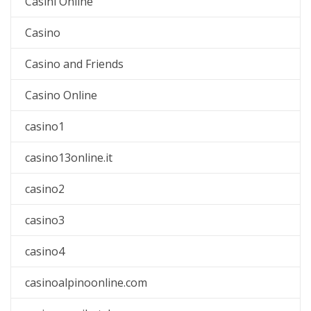
Casini Online
Casino
Casino and Friends
Casino Online
casino1
casino13online.it
casino2
casino3
casino4
casinoalpinoonline.com