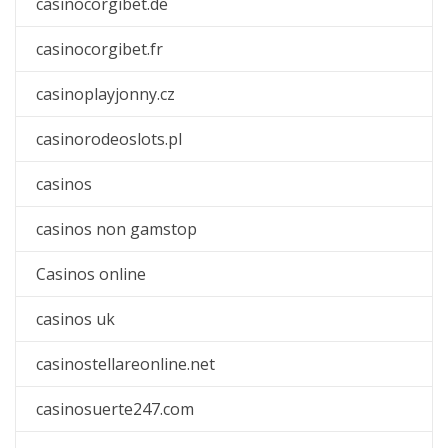
casinocorgibet.de
casinocorgibet.fr
casinoplayjonny.cz
casinorodeoslots.pl
casinos
casinos non gamstop
Casinos online
casinos uk
casinostellareonline.net
casinosuerte247.com