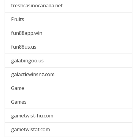
freshcasinocanada.net
Fruits
fun88app.win
fun88us.us
galabingoo.us
galacticwinsnz.com
Game
Games
gametwist-hu.com
gametwistat.com