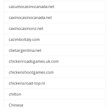
casumocasinocanada.net
caxinocasinocanada.net
caxinocasinonz.net
cazimboitaly.com
cbetargentina.net
chickenroadsgames.uk.com
chickenshootgames.com
chickensroad-top.nl
chilton
Chinese