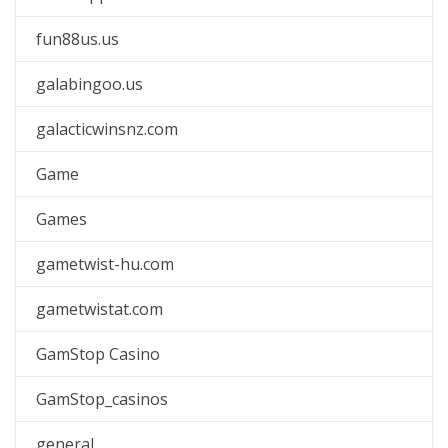
fun88us.us
galabingoo.us
galacticwinsnz.com
Game
Games
gametwist-hu.com
gametwistat.com
GamStop Casino
GamStop_casinos
general