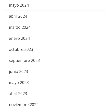
mayo 2024
abril 2024
marzo 2024
enero 2024
octubre 2023
septiembre 2023
junio 2023
mayo 2023
abril 2023
noviembre 2022