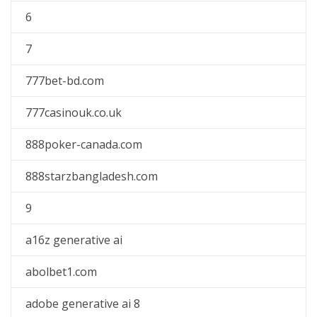
6
7
777bet-bd.com
777casinouk.co.uk
888poker-canada.com
888starzbangladesh.com
9
a16z generative ai
abolbet1.com
adobe generative ai 8