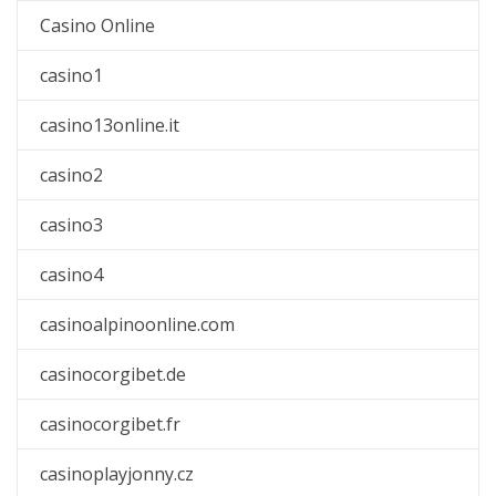
Casino Online
casino1
casino13online.it
casino2
casino3
casino4
casinoalpinoonline.com
casinocorgibet.de
casinocorgibet.fr
casinoplayjonny.cz