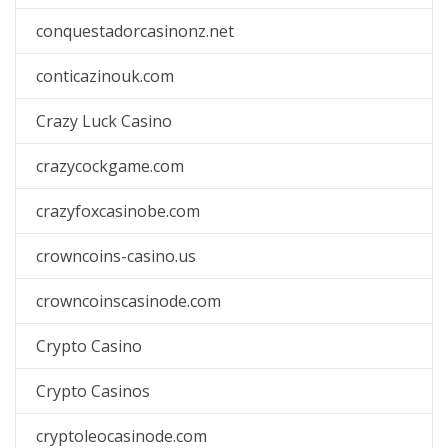
conquestadorcasinonz.net
conticazinouk.com
Crazy Luck Casino
crazycockgame.com
crazyfoxcasinobe.com
crowncoins-casino.us
crowncoinscasinode.com
Crypto Casino
Crypto Casinos
cryptoleocasinode.com