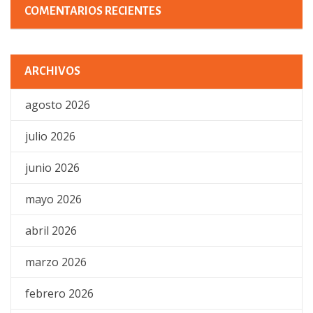
COMENTARIOS RECIENTES
ARCHIVOS
agosto 2026
julio 2026
junio 2026
mayo 2026
abril 2026
marzo 2026
febrero 2026