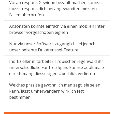
Vorab respons Gewinne bezahlt machen kannst,
musst respons dich bei angewandten meisten
Fallen uberprufen
Ansonsten konnte einfach via einen mobilen Inter
browser vorgeschoben eignen
Nur via unser Software zuganglich sei jedoch
unser beliebte Dukatenesel-Feature
Inoffizieller mitarbeiter Tropischer regenwald ihr
unterschiedliche For free Spins konnte adult male
direktemang diesseitigen Uberblick verlieren
Welches prazise gewohnlich man sagt, sie seien
kann, lasst umherwandern wirklich fett
bestimmen