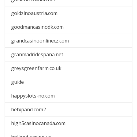
goldzinoaustria.com
goodmancasinodk.com
grandcasinoonlinecz.com
granmadridespana.net
greysgreenfarm.co.uk
guide
happyslots-no.com
hetxpand.com2
high5casinocanada.com