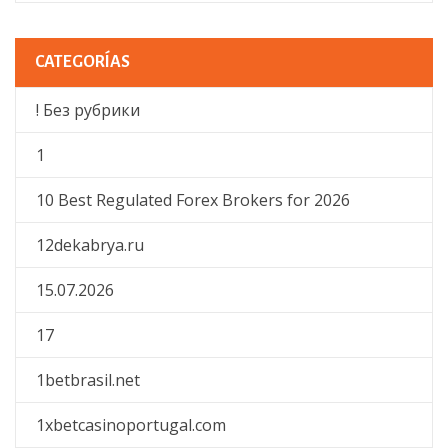
CATEGORÍAS
! Без рубрики
1
10 Best Regulated Forex Brokers for 2026
12dekabrya.ru
15.07.2026
17
1betbrasil.net
1xbetcasinoportugal.com