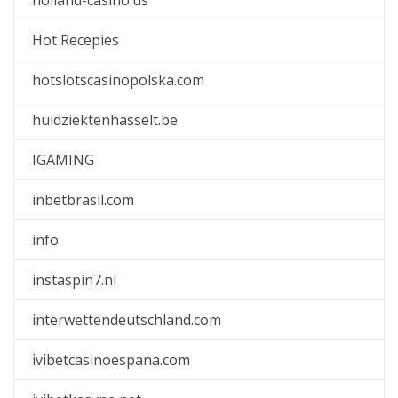
holland-casino.us
Hot Recepies
hotslotscasinopolska.com
huidziektenhasselt.be
IGAMING
inbetbrasil.com
info
instaspin7.nl
interwettendeutschland.com
ivibetcasinoespana.com