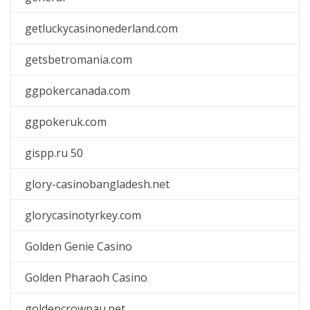
getluckycasinonederland.com
getsbetromania.com
ggpokercanada.com
ggpokeruk.com
gispp.ru 50
glory-casinobangladesh.net
glorycasinotyrkey.com
Golden Genie Casino
Golden Pharaoh Casino
goldencrownau.net