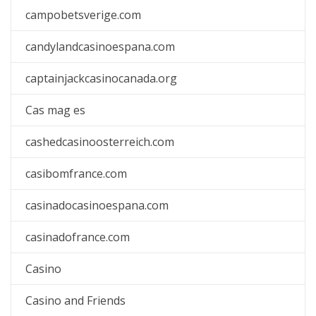
campobetsverige.com
candylandcasinoespana.com
captainjackcasinocanada.org
Cas mag es
cashedcasinoosterreich.com
casibomfrance.com
casinadocasinoespana.com
casinadofrance.com
Casino
Casino and Friends