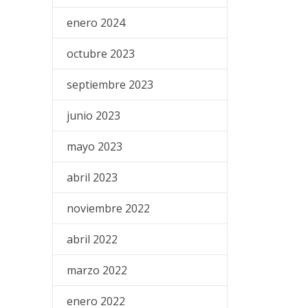
enero 2024
octubre 2023
septiembre 2023
junio 2023
mayo 2023
abril 2023
noviembre 2022
abril 2022
marzo 2022
enero 2022