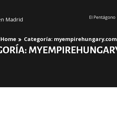
El Pentágono
 en Madrid
Home
Categoría:
myempirehungary.com
GORÍA:
MYEMPIREHUNGAR