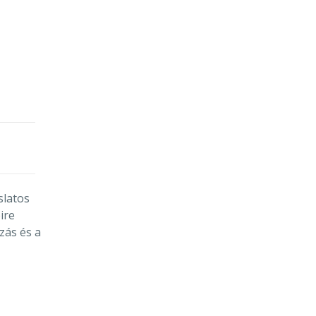
o
slatos
ire
zás és a