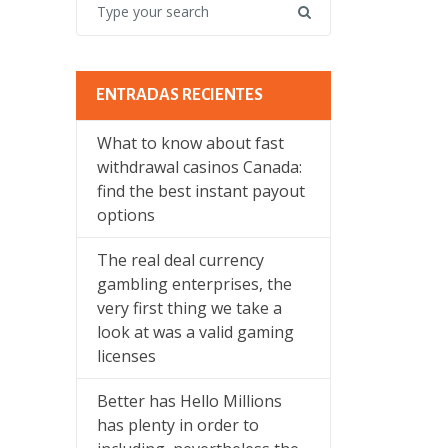
ENTRADAS RECIENTES
What to know about fast
withdrawal casinos Canada:
find the best instant payout
options
The real deal currency
gambling enterprises, the
very first thing we take a
look at was a valid gaming
licenses
Better has Hello Millions
has plenty in order to