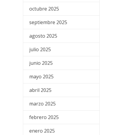
octubre 2025
septiembre 2025
agosto 2025
julio 2025
junio 2025
mayo 2025
abril 2025
marzo 2025
febrero 2025
enero 2025