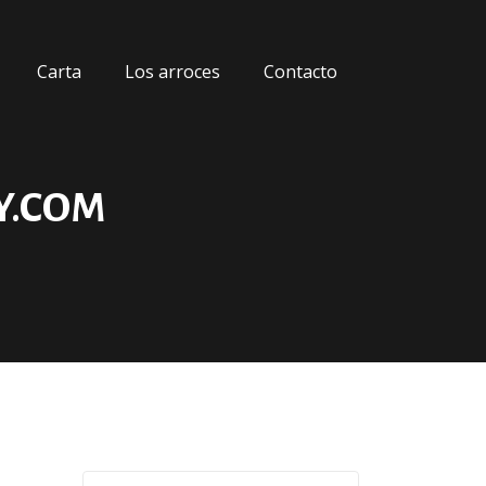
Carta
Los arroces
Contacto
Y.COM