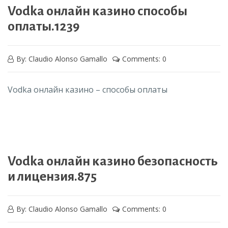
Vodka онлайн казино способы
оплаты.1239
By: Claudio Alonso Gamallo
Comments: 0
Vodka онлайн казино – способы оплаты
Vodka онлайн казино безопасность
и лицензия.875
By: Claudio Alonso Gamallo
Comments: 0