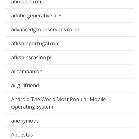
abolbet1.com
adobe generative ai 8
advancedgroupservices.co.uk
afkspinportugal.com
afkspinscasino.pl
ai companion
ai-girlfriend
Android The World Most Popular Mobile
Operating System
anonymous
Apuestas