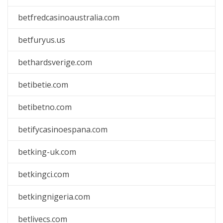
betfredcasinoaustralia.com
betfuryus.us
bethardsverige.com
betibetie.com
betibetno.com
betifycasinoespana.com
betking-uk.com
betkingci.com
betkingnigeria.com
betlivecs.com