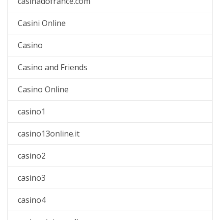
casinadofrance.com
Casini Online
Casino
Casino and Friends
Casino Online
casino1
casino13online.it
casino2
casino3
casino4