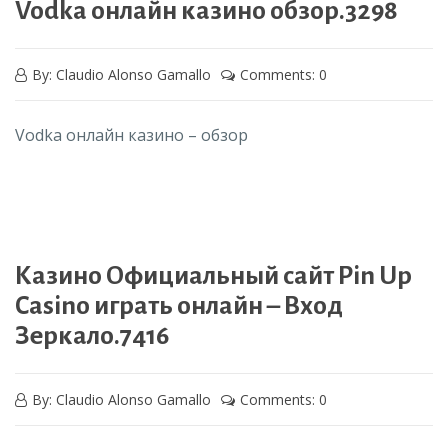
Vodka онлайн казино обзор.3298
By: Claudio Alonso Gamallo
Comments: 0
Vodka онлайн казино – обзор
Казино Официальный сайт Pin Up
Casino играть онлайн – Вход
Зеркало.7416
By: Claudio Alonso Gamallo
Comments: 0