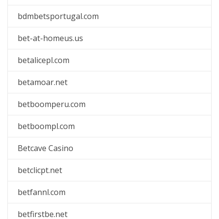
bdmbetsportugal.com
bet-at-homeus.us
betalicepl.com
betamoar.net
betboomperu.com
betboompl.com
Betcave Casino
betclicpt.net
betfannl.com
betfirstbe.net