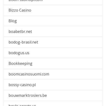
Bizzo Casino
Blog
boabetbr.net
bodog-brasil.net
bodogus.us
Bookkeeping
boomcasinosuomi.com
bossy-casino.pl
bouwmarktrosiers.be