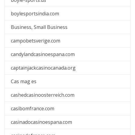
boyle-sports.us
boylesportsindia.com
Business, Small Business
campobetsverige.com
candylandcasinoespana.com
captainjackcasinocanada.org
Cas mag es
cashedcasinoosterreich.com
casibomfrance.com
casinadocasinoespana.com