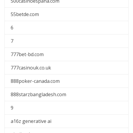
500casinoespana.com
55betde.com
6
7
777bet-bd.com
777casinouk.co.uk
888poker-canada.com
888starzbangladesh.com
9
a16z generative ai