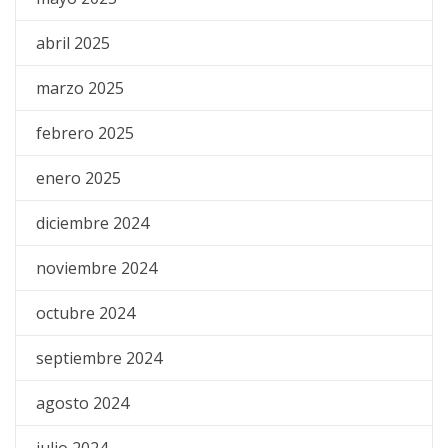
abril 2025
marzo 2025
febrero 2025
enero 2025
diciembre 2024
noviembre 2024
octubre 2024
septiembre 2024
agosto 2024