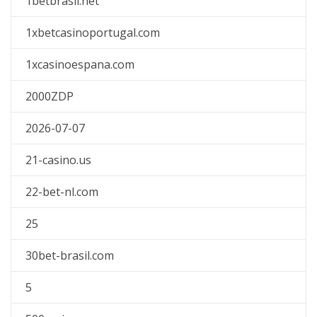
1betbrasil.net
1xbetcasinoportugal.com
1xcasinoespana.com
2000ZDP
2026-07-07
21-casino.us
22-bet-nl.com
25
30bet-brasil.com
5