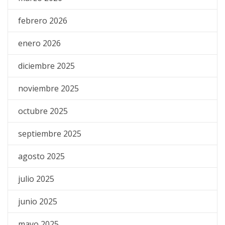
febrero 2026
enero 2026
diciembre 2025
noviembre 2025
octubre 2025
septiembre 2025
agosto 2025
julio 2025
junio 2025
mayo 2025