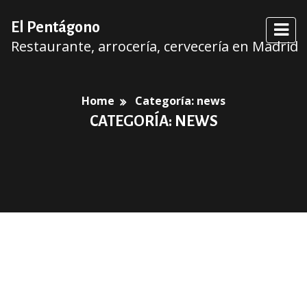
El Pentágono
Restaurante, arrocería, cervecería en Madrid
Home
Categoría:
news
CATEGORÍA:
NEWS