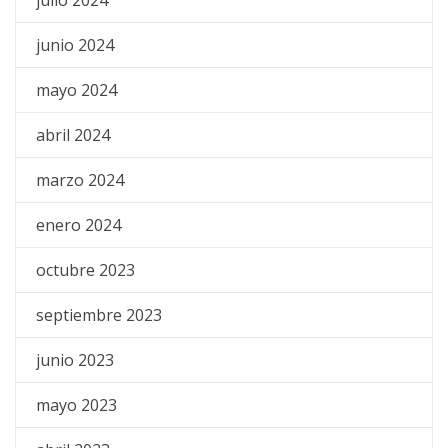
julio 2024
junio 2024
mayo 2024
abril 2024
marzo 2024
enero 2024
octubre 2023
septiembre 2023
junio 2023
mayo 2023