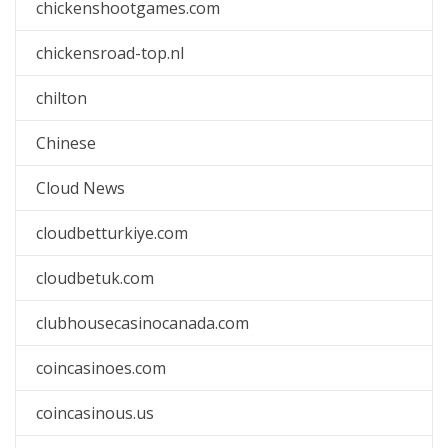
chickenshootgames.com
chickensroad-top.nl
chilton
Chinese
Cloud News
cloudbetturkiye.com
cloudbetuk.com
clubhousecasinocanada.com
coincasinoes.com
coincasinous.us