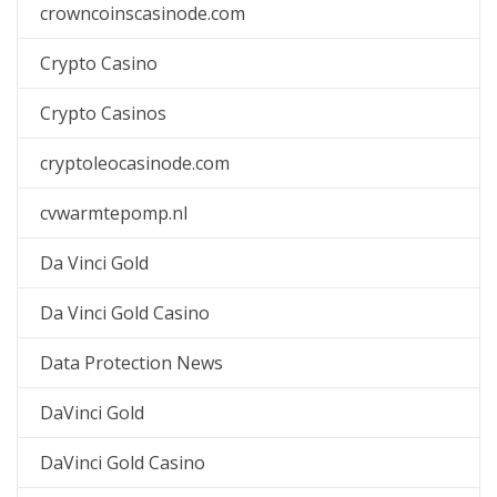
crowncoinscasinode.com
Crypto Casino
Crypto Casinos
cryptoleocasinode.com
cvwarmtepomp.nl
Da Vinci Gold
Da Vinci Gold Casino
Data Protection News
DaVinci Gold
DaVinci Gold Casino