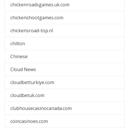
chickenroadsgames.uk.com
chickenshootgames.com
chickensroad-top.nl
chilton
Chinese
Cloud News
cloudbetturkiye.com
cloudbetuk.com
clubhousecasinocanada.com
coincasinoes.com