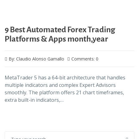
9 Best Automated Forex Trading
Platforms & Apps month,year
By: Claudio Alonso Gamallo
Comments: 0
MetaTrader 5 has a 64-bit architecture that handles
multiple indicators and complex Expert Advisors
smoothly. The platform offers 21 chart timeframes,
extra built-in indicators,…