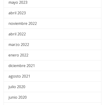
mayo 2023
abril 2023
noviembre 2022
abril 2022
marzo 2022
enero 2022
diciembre 2021
agosto 2021
julio 2020
junio 2020