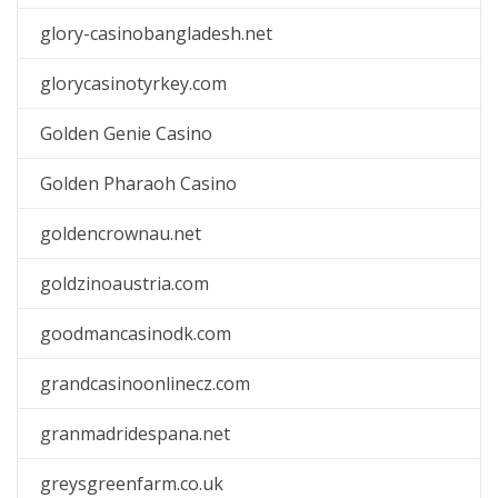
glory-casinobangladesh.net
glorycasinotyrkey.com
Golden Genie Casino
Golden Pharaoh Casino
goldencrownau.net
goldzinoaustria.com
goodmancasinodk.com
grandcasinoonlinecz.com
granmadridespana.net
greysgreenfarm.co.uk