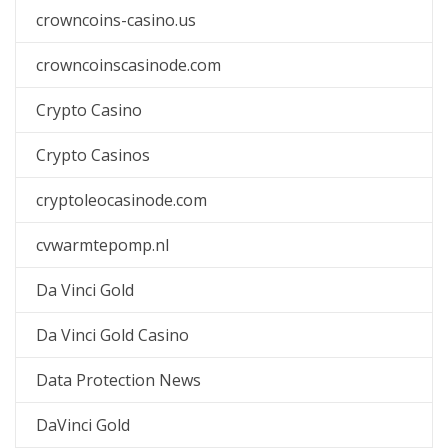
crowncoins-casino.us
crowncoinscasinode.com
Crypto Casino
Crypto Casinos
cryptoleocasinode.com
cvwarmtepomp.nl
Da Vinci Gold
Da Vinci Gold Casino
Data Protection News
DaVinci Gold