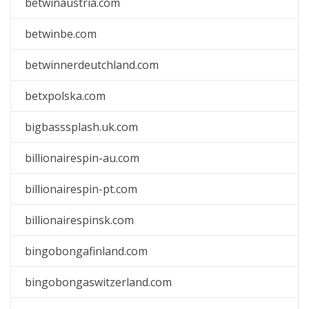
betwinaustria.com
betwinbe.com
betwinnerdeutchland.com
betxpolska.com
bigbasssplash.uk.com
billionairespin-au.com
billionairespin-pt.com
billionairespinsk.com
bingobongafinland.com
bingobongaswitzerland.com