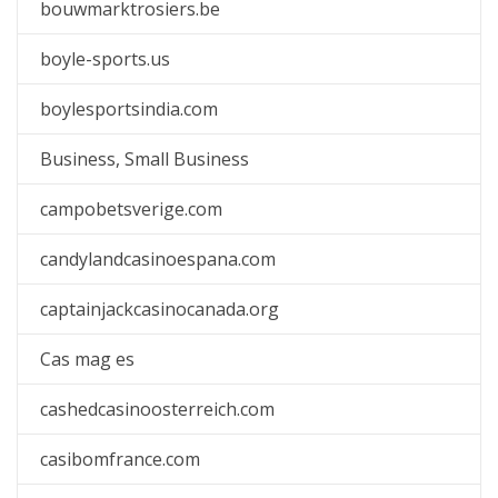
bouwmarktrosiers.be
boyle-sports.us
boylesportsindia.com
Business, Small Business
campobetsverige.com
candylandcasinoespana.com
captainjackcasinocanada.org
Cas mag es
cashedcasinoosterreich.com
casibomfrance.com