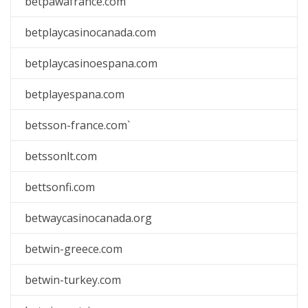
betpawafrance.com
betplaycasinocanada.com
betplaycasinoespana.com
betplayespana.com
betsson-france.com`
betssonlt.com
bettsonfi.com
betwaycasinocanada.org
betwin-greece.com
betwin-turkey.com