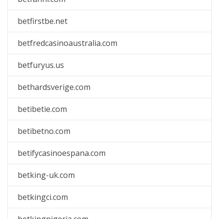
betfirstbe.net
betfredcasinoaustralia.com
betfuryus.us
bethardsverige.com
betibetie.com
betibetno.com
betifycasinoespana.com
betking-uk.com
betkingci.com