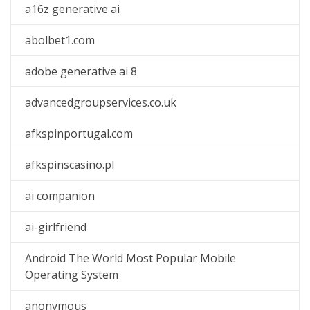
a16z generative ai
abolbet1.com
adobe generative ai 8
advancedgroupservices.co.uk
afkspinportugal.com
afkspinscasino.pl
ai companion
ai-girlfriend
Android The World Most Popular Mobile
Operating System
anonymous