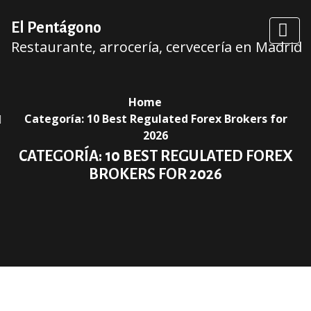
El Pentágono
Restaurante, arrocería, cervecería en Madrid
Home
Categoría:
10 Best Regulated Forex Brokers for
2026
CATEGORÍA:
10 BEST REGULATED FOREX
BROKERS FOR 2026