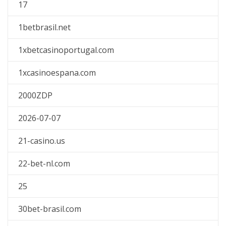
17
1betbrasil.net
1xbetcasinoportugal.com
1xcasinoespana.com
2000ZDP
2026-07-07
21-casino.us
22-bet-nl.com
25
30bet-brasil.com