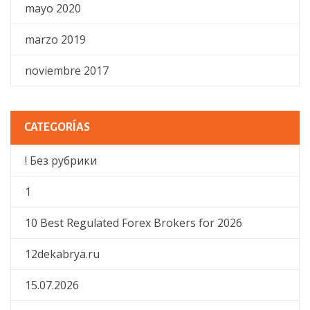
mayo 2020
marzo 2019
noviembre 2017
CATEGORÍAS
! Без рубрики
1
10 Best Regulated Forex Brokers for 2026
12dekabrya.ru
15.07.2026