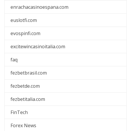
enrachacasinoespana.com
euslotfi.com
evospinfi.com
excitewincasinoitalia.com
faq
fezbetbrasil.com
fezbetde.com
fezbetitalia.com
FinTech
Forex News