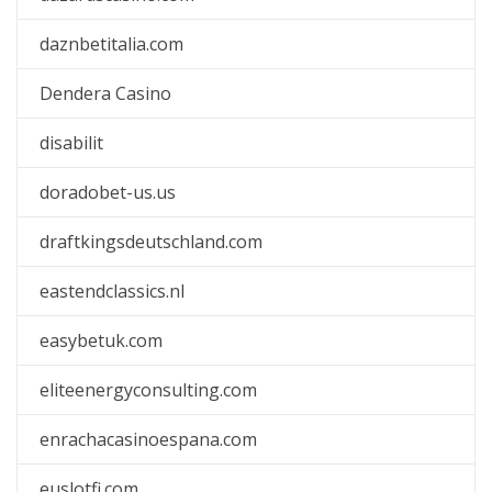
daznbetitalia.com
Dendera Casino
disabilit
doradobet-us.us
draftkingsdeutschland.com
eastendclassics.nl
easybetuk.com
eliteenergyconsulting.com
enrachacasinoespana.com
euslotfi.com