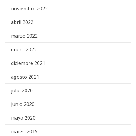
noviembre 2022
abril 2022
marzo 2022
enero 2022
diciembre 2021
agosto 2021
julio 2020
junio 2020
mayo 2020
marzo 2019