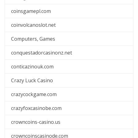
coinsgamepl.com
coinvolcanoslot.net
Computers, Games
conquestadorcasinonz.net
conticazinouk.com
Crazy Luck Casino
crazycockgame.com
crazyfoxcasinobe.com
crowncoins-casino.us
crowncoinscasinode.com