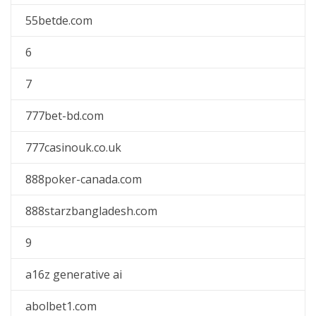
55betde.com
6
7
777bet-bd.com
777casinouk.co.uk
888poker-canada.com
888starzbangladesh.com
9
a16z generative ai
abolbet1.com