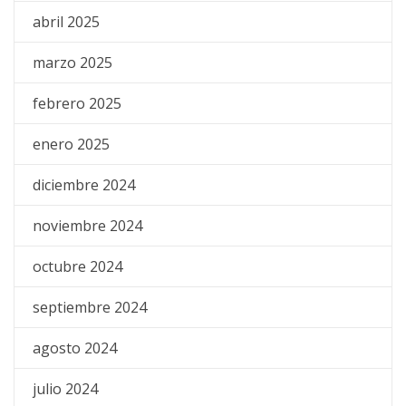
abril 2025
marzo 2025
febrero 2025
enero 2025
diciembre 2024
noviembre 2024
octubre 2024
septiembre 2024
agosto 2024
julio 2024