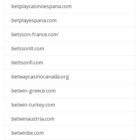
betplaycasinoespana.com
betplayespana.com
betsson-france.com`
betssonlt.com
bettsonfi.com
betwaycasinocanada.org
betwin-greece.com
betwin-turkey.com
betwinaustria.com
betwinbe.com