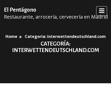
El Pentágono
Restaurante, arrocería, cervecería en Madrid
Home
Categoría:
interwettendeutschland.com
CATEGORÍA:
INTERWETTENDEUTSCHLAND.COM