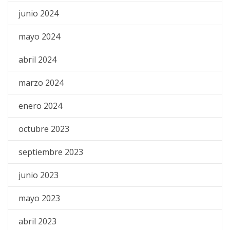
junio 2024
mayo 2024
abril 2024
marzo 2024
enero 2024
octubre 2023
septiembre 2023
junio 2023
mayo 2023
abril 2023