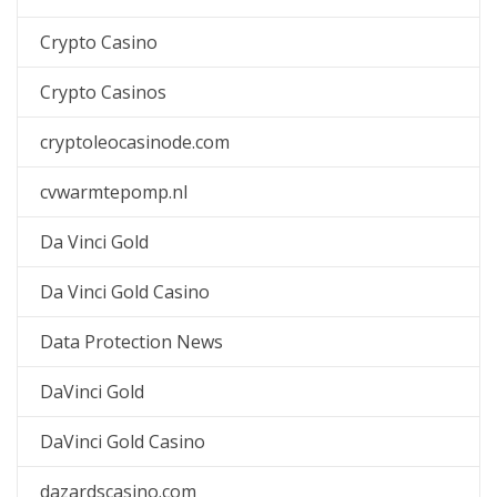
Crypto Casino
Crypto Casinos
cryptoleocasinode.com
cvwarmtepomp.nl
Da Vinci Gold
Da Vinci Gold Casino
Data Protection News
DaVinci Gold
DaVinci Gold Casino
dazardscasino.com