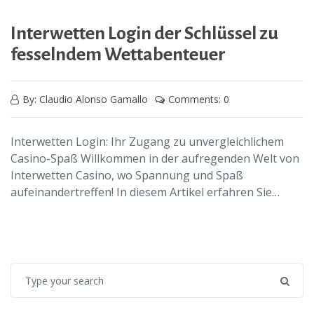
Interwetten Login der Schlüssel zu
fesselndem Wettabenteuer
By: Claudio Alonso Gamallo
Comments: 0
Interwetten Login: Ihr Zugang zu unvergleichlichem
Casino-Spaß Willkommen in der aufregenden Welt von
Interwetten Casino, wo Spannung und Spaß
aufeinandertreffen! In diesem Artikel erfahren Sie…