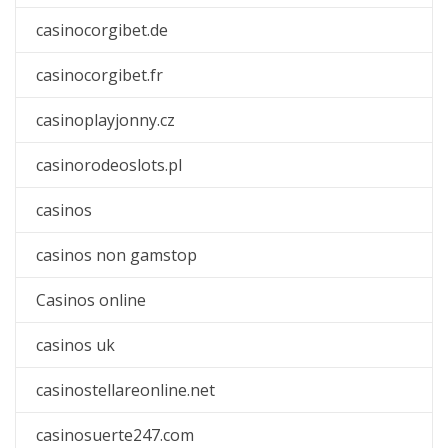
casinocorgibet.de
casinocorgibet.fr
casinoplayjonny.cz
casinorodeoslots.pl
casinos
casinos non gamstop
Casinos online
casinos uk
casinostellareonline.net
casinosuerte247.com