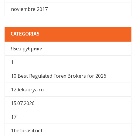
noviembre 2017
CATEGORÍAS
! Без рубрики
1
10 Best Regulated Forex Brokers for 2026
12dekabrya.ru
15.07.2026
17
1betbrasil.net