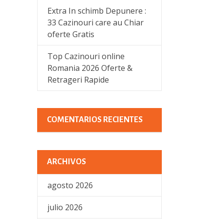
Extra In schimb Depunere :
33 Cazinouri care au Chiar
oferte Gratis
Top Cazinouri online
Romania 2026 Oferte &
Retrageri Rapide
COMENTARIOS RECIENTES
ARCHIVOS
agosto 2026
julio 2026