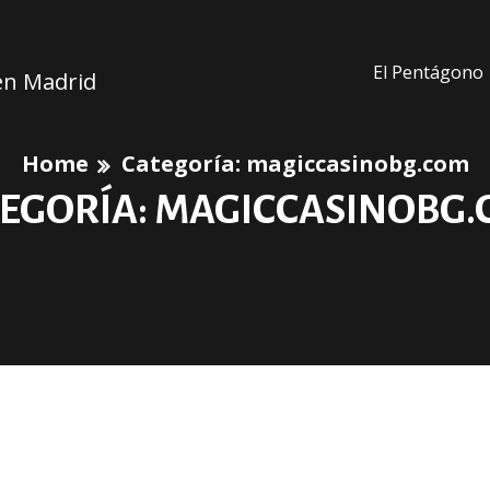
El Pentágono
 en Madrid
Home
Categoría:
magiccasinobg.com
EGORÍA:
MAGICCASINOBG.