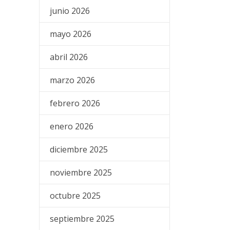
junio 2026
mayo 2026
abril 2026
marzo 2026
febrero 2026
enero 2026
diciembre 2025
noviembre 2025
octubre 2025
septiembre 2025